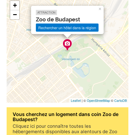
+
×
ATTRACTION
−
Zoo de Budapest
Rechercher un hôtel dans la région
Leaflet
| ©
OpenStreetMap
©
CartoDB
Vous cherchez un
logement dans coin Zoo de
Budapest
?
Cliquez ici pour connaître toutes les
hébergements disponibles aux alentours de Zoo