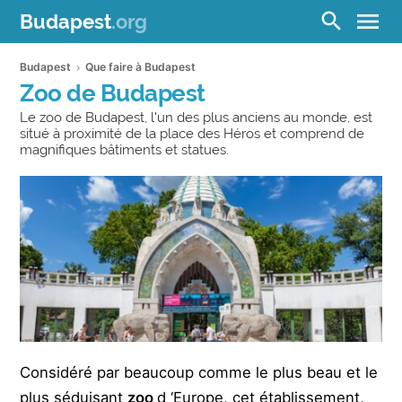
menu
search
Budapest
.org
Budapest
Que faire à Budapest
Zoo de Budapest
Le zoo de Budapest, l'un des plus anciens au monde, est
situé à proximité de la place des Héros et comprend de
magnifiques bâtiments et statues.
Considéré par beaucoup comme le plus beau et le
plus séduisant
zoo
d ‘Europe, cet établissement,