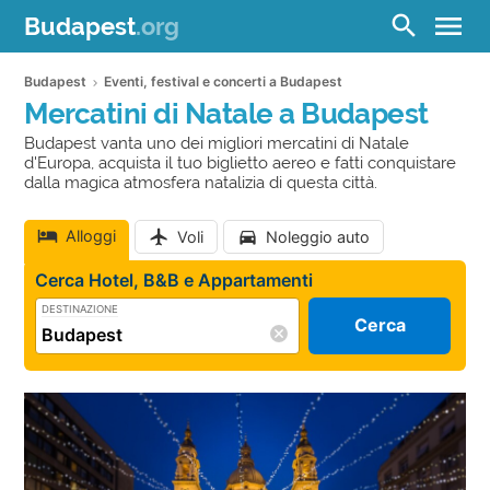
menu
search
Budapest
.org
Budapest
Eventi, festival e concerti a Budapest
Mercatini di Natale a Budapest
Budapest vanta uno dei migliori mercatini di Natale
d'Europa, acquista il tuo biglietto aereo e fatti conquistare
dalla magica atmosfera natalizia di questa città.
Alloggi
Voli
Noleggio auto
Cerca Hotel, B&B e Appartamenti
DESTINAZIONE
Cerca