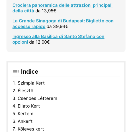
Crociera panoramica delle attrazioni principali
della città
da 13,95€
La Grande Sinagoga di Budapest: Biglietto con
accesso rapido
da 39,94€
Ingresso alla Basilica di Santo Stefano con
opzioni
da 12,00€
Indice
Szimpla Kert
Élesztő
Csendes Létterem
Ellato Kert
Kertem
Anker’t
Kőleves kert