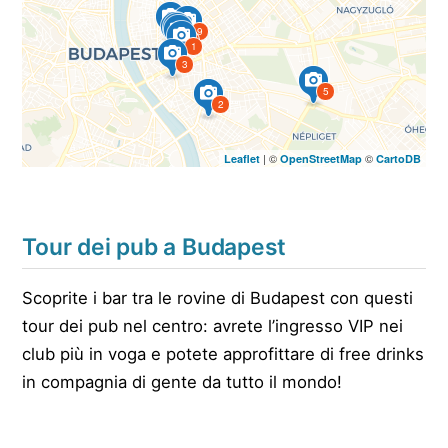
6
9
7
8
4
1
3
5
2
| ©
©
Leaflet
OpenStreetMap
CartoDB
Tour dei pub a Budapest
Scoprite i bar tra le rovine di Budapest con questi
tour dei pub nel centro: avrete l’ingresso VIP nei
club più in voga e potete approfittare di free drinks
in compagnia di gente da tutto il mondo!